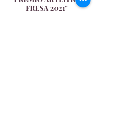
FRESA 2021"
"GIORNATA
INTERNAZIONALE
DELLA DONNA"
"PAESAGGI TOSCANI"
OGNI IMPERFEZIONE DEL PEZZO È
DOVUTA ALLA TOTALE
LAVORAZIONE A MANO CHE NE
GARANTISCE ANCHE LA SUA
UNICITÀ.