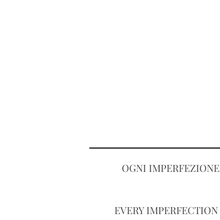
OGNI IMPERFEZIONE
Soterus Art web site
EVERY IMPERFECTION 