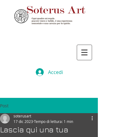
Accedi
Post
soterusart
17 dic 2023
Tempo di lettura: 1 min
Lascia qui una tua