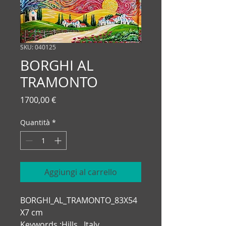
SKU: 040125
BORGHI AL
TRAMONTO
Prezzo
1700,00 €
Quantità
*
Aggiungi al carrello
BORGHI_AL_TRAMONTO_83X54
X7 cm
Keywords :Hills , Italy