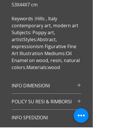
53X44X7 cm
Keywords :Hills , Italy
contemporary art, modern art
Subjects: Poppy art,
artistStyles:Abstract,
expressionism Figurative Fine
Art Illustration Mediums:Oil
Enamel on wood, resin, natural
colors.Materials:wood
INFO DIMENSIONI
Opera compresa di cornice con
POLICY SU RESI & RIMBORSI
misure:
53X44X7 cm
Se sei un consumatore, puoi
INFO SPEDIZIONI
esercitare il diritto di recesso, ossia
decidere di restituire l'articolo al
SOTERUS ART effettua spedizioni