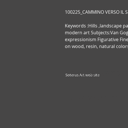
100225_CAMMINO VERSO IL S
Keywords :Hills ,landscape pa
modern art Subjects:Van Gogh 
expressionism Figurative Fine
on wood, resin, natural colo
OGNI IMPERFEZIONE
Soterus Art web site
EVERY IMPERFECTION 