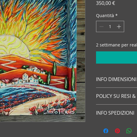
Prezzo
350,00 €
Quantità
*
2 settimane per real
INFO DIMENSIONI
Opera compresa di 
POLICY SU RESI &
34X36X7 cm
Se sei un consumator
INFO SPEDIZIONI
recesso, ossia decide
venditore senza dov
SOTERUS ART effettua
entro 14 giorni di 
italiano, europeo e 
l’opera restituita si